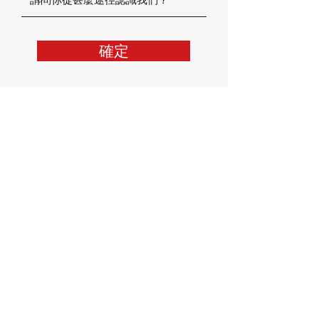
確定
加拿大楓葉小熊國際幼稚園
香港分校
MAPLE BEAR CANADIAN
INTERNATIONAL
KINDERGARTEN HONG KONG