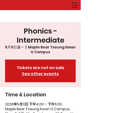
Phonics -
Intermediate
5月11日週一
  |  
Maple Bear Tseung Kwan
O Campus
Tickets are not on sale
See other events
Time & Location
2026年5月11日 下午4:00 – 下午5:00
Maple Bear Tseung Kwan O Campus,