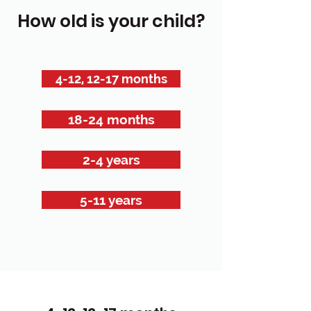
How old is your child?
4-12, 12-17 months
18-24 months
2-4 years
5-11 years