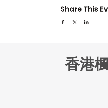
Share This E
香港