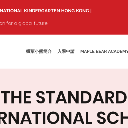
RNATIONAL KINDERGARTEN HONG KONG |
 for a global future.
楓葉小熊簡介
入學申請
MAPLE BEAR ACADEM
THE STANDARD
ERNATIONAL SC