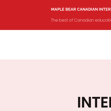
MAPLE BEAR CANADIAN INTE
The best of Canadian education
INT