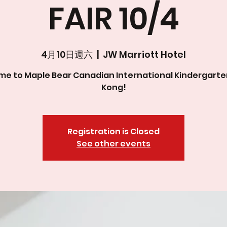
FAIR 10/4
4月10日週六
  |  
JW Marriott Hotel
e to Maple Bear Canadian International Kindergart
Kong!
Registration is Closed
See other events