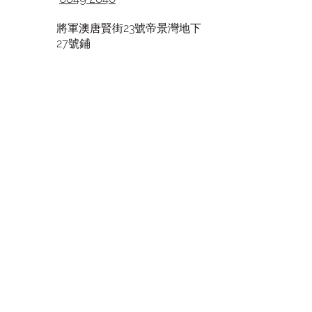
將軍澳唐賢街23號帝景灣地下
27號鋪