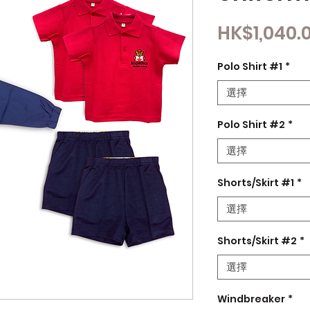
HK$1,040.
Polo Shirt #1
*
選擇
Polo Shirt #2
*
選擇
Shorts/Skirt #1
*
選擇
Shorts/Skirt #2
*
選擇
Windbreaker
*