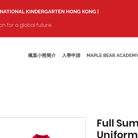
RNATIONAL KINDERGARTEN HONG KONG |
 for a global future.
楓葉小熊簡介
入學申請
MAPLE BEAR ACADEM
Full Su
Uniform